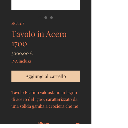
SKU: 278
Tavolo in Acero
1700
Prezzo
3000,00 €
IVA inclusa
Aggiungi al carrello
Tavolo Fratino valdostano in legno
di acero del 1700, caratterizzato da
una solida gamba a crociera che ne
garantisce stabilità e da un cassetto
sul fronte, pratico e funzionale. Un
Misure
mobile di grande fascino che