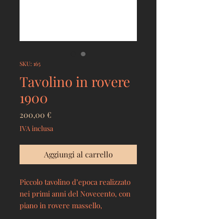
SKU: 165
Tavolino in rovere
1900
Prezzo
200,00 €
IVA inclusa
Aggiungi al carrello
Piccolo tavolino d’epoca realizzato
nei primi anni del Novecento, con
piano in rovere massello,
caratterizzato da finitura naturale