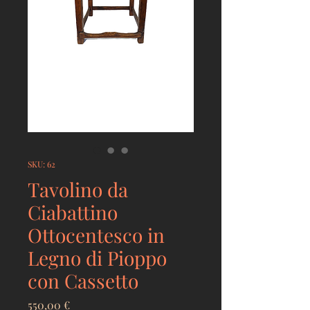
SKU: 62
Tavolino da
Ciabattino
Ottocentesco in
Legno di Pioppo
con Cassetto
Prezzo
550,00 €