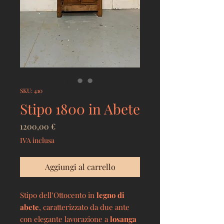
SKU: 410
Stipo 1800 in Abete
Prezzo
1200,00 €
IVA inclusa
Aggiungi al carrello
Stipo dell’Ottocento in
legno di
abete
, caratterizzato da due ante
con elegante lavorazione a
losanga