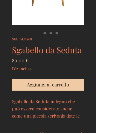
SKU: SGA018
Sgabello da Seduta
Prezzo
80,00 €
IVA inclusa
Aggiungi al carrello
Sgabello da Seduta in legno che
può essere considerato anche
come una piccola scrivania date le
sue dimensioni o come arredo
decorativo in qualsiasi angolo della