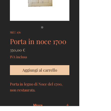
SKU: 176
Porta in noce 1700
Prezzo
350,00 €
IVA inclusa
Aggiungi al carrello
Porta in legno di Noce del 1700,
non restaurata.
Misure