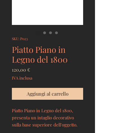
SKU: P023
Piatto Piano in
Legno del 1800
Prezzo
120,00 €
IVA inclusa
Aggiungi al carrello
Piatto Piano in Legno del 1800,
presenta un intaglio decorativo
sulla base superiore dell'oggetto.