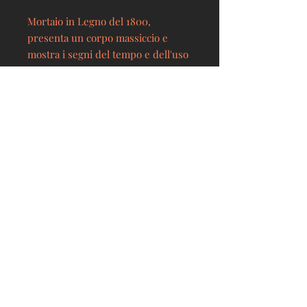
Mortaio in Legno del 1800,
presenta un corpo massiccio e
mostra i segni del tempo e dell'uso
prolungato.
Misure
Lunghezza(cm)
22
Larghezza(cm)
12
Via Cascine 52, Pont Saint Martin (Ao)
Altezza(cm)
7
lacassapanca.vda@gmail.com