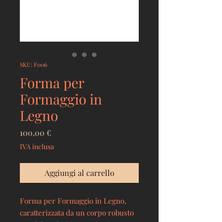
SKU: F006
Forma per
Formaggio in
Legno
Prezzo
100,00 €
IVA inclusa
Aggiungi al carrello
Forma per Formaggio in Legno,
caratterizzata da un corpo robusto