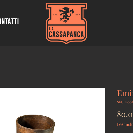
ontatti
Emi
SKU: E00
80,0
IVA incl