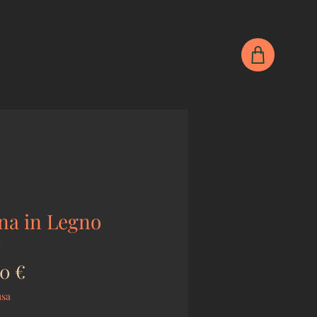
na in Legno
2
Prezzo
0 €
usa