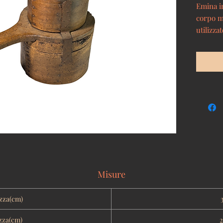
Emina i
corpo ma
utilizz
granagli
per la p
cultura
Misure
zza(cm)
zza(cm)