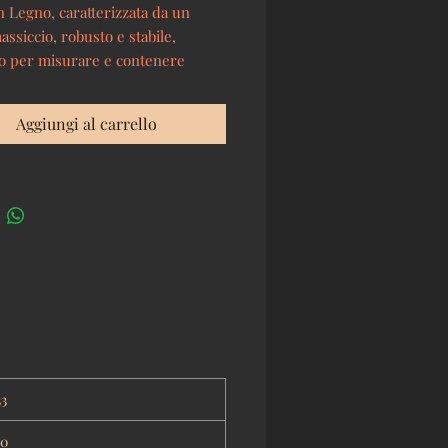
n Legno, caratterizzata da un
ssiccio, robusto e stabile,
ato per misurare e contenere
e. E' dotato di un manico laterale
resa ed è un oggetto tipico della
Aggiungi al carrello
 contadina.
33
20